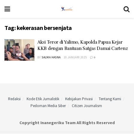
Tag:
kekerasan bersenjata
Aksi Teror di Yalimo, Kapolda Papua Kejar
KKB dengan Bantuan Satgas Damai Cartenz
BY
SALMA HASNA
10 JANUARI 2025
0
Redaksi
Kode Etik Jurnalistik
Kebijakan Privasi
Tentang Kami
Pedoman Media Siber
Citizen Journalism
Copyright Inanegeriku Team All Rights Reserved