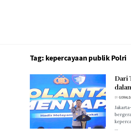
Tag:
kepercayaan publik Polri
Dari 
dalam
BY
GERALD
Jakarta
bergera
keperca
...