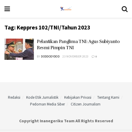
Tag:
Keppres 102/TNI/Tahun 2023
Pelantikan Panglima TNI: Agus Subiyanto
Resmi Pimpin TNI
BY
DODDODYDOD
23 NOVEMBER 2023
0
Redaksi
Kode Etik Jurnalistik
Kebijakan Privasi
Tentang Kami
Pedoman Media Siber
Citizen Journalism
Copyright Inanegeriku Team All Rights Reserved