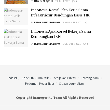
BY
HEGI S. AL QABID
28 JULI 2022
0
Indonesia-Korsel Jalin Kerja Sama
Infrastruktur Bendungan Basis TIK
BY
REDAKSI INANEGERIKU
5 NOVEMBER 2021
0
Indonesia Ajak Korsel Bekerja Sama
Kembangkan IKN
BY
REDAKSI INANEGERIKU
1 OKTOBER 2021
0
Redaksi
Kode Etik Jurnalistik
Kebijakan Privasi
Tentang Kami
Pedoman Media Siber
Citizen Journalism
Copyright Inanegeriku Team All Rights Reserved