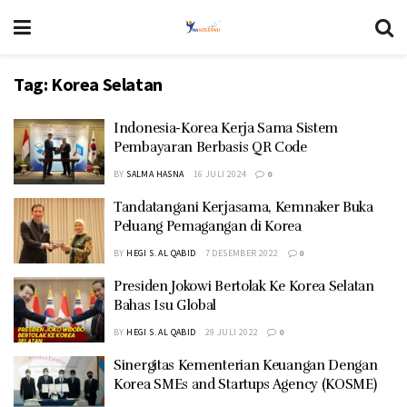
Tag:
Korea Selatan
Indonesia-Korea Kerja Sama Sistem
Pembayaran Berbasis QR Code
BY
SALMA HASNA
16 JULI 2024
0
Tandatangani Kerjasama, Kemnaker Buka
Peluang Pemagangan di Korea
BY
HEGI S. AL QABID
7 DESEMBER 2022
0
Presiden Jokowi Bertolak Ke Korea Selatan
Bahas Isu Global
BY
HEGI S. AL QABID
29 JULI 2022
0
Sinergitas Kementerian Keuangan Dengan
Korea SMEs and Startups Agency (KOSME)