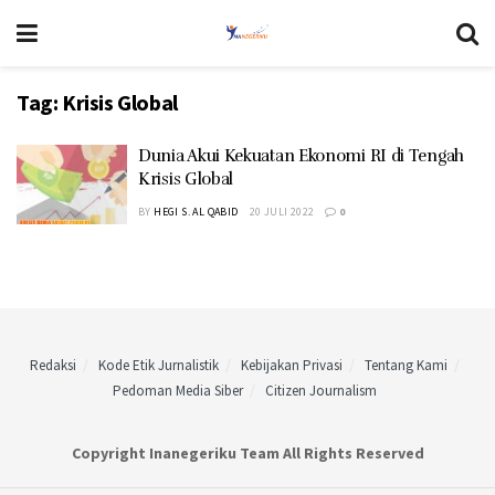
Tag:
Krisis Global
Dunia Akui Kekuatan Ekonomi RI di Tengah
Krisis Global
BY
HEGI S. AL QABID
20 JULI 2022
0
Redaksi
Kode Etik Jurnalistik
Kebijakan Privasi
Tentang Kami
Pedoman Media Siber
Citizen Journalism
Copyright Inanegeriku Team All Rights Reserved