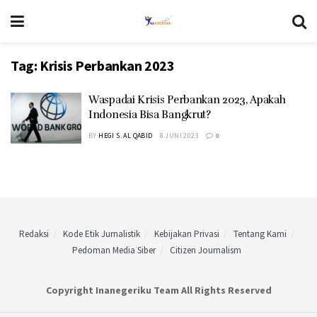
Tag:
Krisis Perbankan 2023
Waspadai Krisis Perbankan 2023, Apakah
Indonesia Bisa Bangkrut?
BY
HEGI S. AL QABID
8 JUNI 2023
0
Redaksi
Kode Etik Jurnalistik
Kebijakan Privasi
Tentang Kami
Pedoman Media Siber
Citizen Journalism
Copyright Inanegeriku Team All Rights Reserved