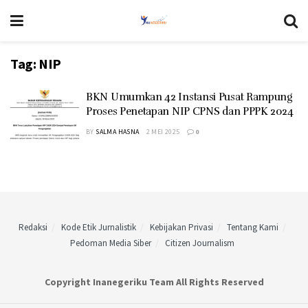
Tag:
NIP
BKN Umumkan 42 Instansi Pusat Rampung
Proses Penetapan NIP CPNS dan PPPK 2024
BY
SALMA HASNA
2 MEI 2025
0
Redaksi
Kode Etik Jurnalistik
Kebijakan Privasi
Tentang Kami
Pedoman Media Siber
Citizen Journalism
Copyright Inanegeriku Team All Rights Reserved