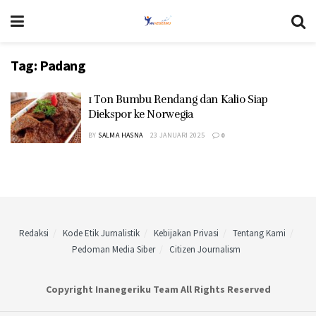
Tag:
Padang
1 Ton Bumbu Rendang dan Kalio Siap
Diekspor ke Norwegia
BY
SALMA HASNA
23 JANUARI 2025
0
Redaksi
Kode Etik Jurnalistik
Kebijakan Privasi
Tentang Kami
Pedoman Media Siber
Citizen Journalism
Copyright Inanegeriku Team All Rights Reserved