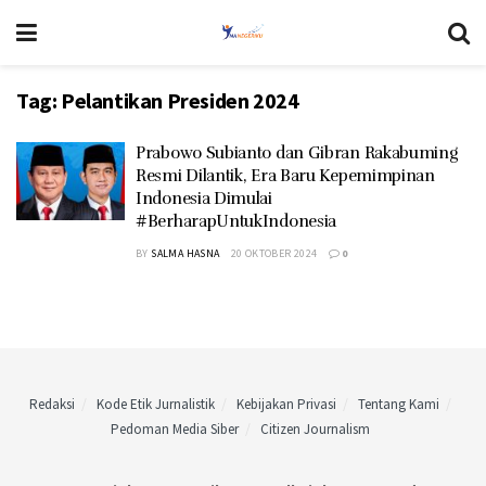
Tag:
Pelantikan Presiden 2024
Prabowo Subianto dan Gibran Rakabuming
Resmi Dilantik, Era Baru Kepemimpinan
Indonesia Dimulai
#BerharapUntukIndonesia
BY
SALMA HASNA
20 OKTOBER 2024
0
Redaksi
Kode Etik Jurnalistik
Kebijakan Privasi
Tentang Kami
Pedoman Media Siber
Citizen Journalism