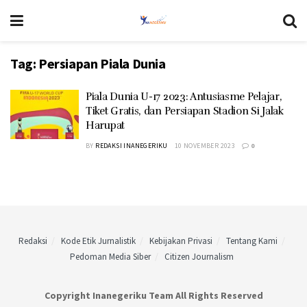
Tag:
Persiapan Piala Dunia
Piala Dunia U-17 2023: Antusiasme Pelajar,
Tiket Gratis, dan Persiapan Stadion Si Jalak
Harupat
BY
REDAKSI INANEGERIKU
10 NOVEMBER 2023
0
Redaksi
Kode Etik Jurnalistik
Kebijakan Privasi
Tentang Kami
Pedoman Media Siber
Citizen Journalism
Copyright Inanegeriku Team All Rights Reserved