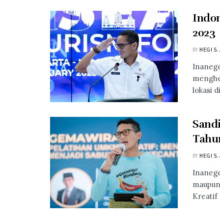
Indon
2023
BY
HEGI S.
Inanege
menghe
lokasi 
Sand
Tahu
BY
HEGI S.
Inanege
maupun
Kreatif