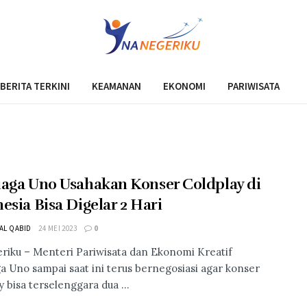
BERITA TERKINI
KEAMANAN
EKONOMI
PARIWISATA
aga Uno Usahakan Konser Coldplay di
esia Bisa Digelar 2 Hari
 AL QABID
24 MEI 2023
0
riku – Menteri Pariwisata dan Ekonomi Kreatif
a Uno sampai saat ini terus bernegosiasi agar konser
 bisa terselenggara dua ...