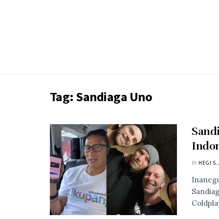
Tag:
Sandiaga Uno
Sandi
Indon
BY
HEGI S.
Inanege
Sandiag
Coldplay