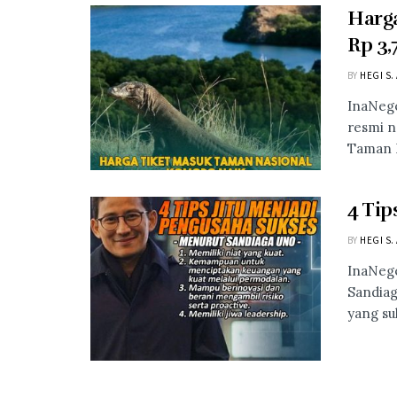
Harg
Rp 3,
BY
HEGI S.
InaNeg
resmi n
Taman N
4 Tip
BY
HEGI S.
InaNege
Sandiag
yang su