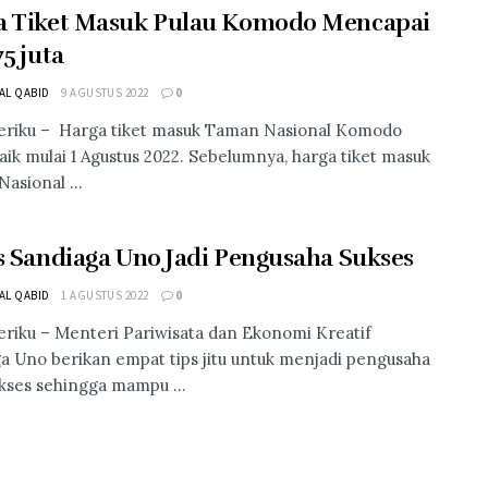
a Tiket Masuk Pulau Komodo Mencapai
75 juta
 AL QABID
9 AGUSTUS 2022
0
eriku – Harga tiket masuk Taman Nasional Komodo
aik mulai 1 Agustus 2022. Sebelumnya, harga tiket masuk
asional ...
s Sandiaga Uno Jadi Pengusaha Sukses
 AL QABID
1 AGUSTUS 2022
0
riku – Menteri Pariwisata dan Ekonomi Kreatif
a Uno berikan empat tips jitu untuk menjadi pengusaha
kses sehingga mampu ...