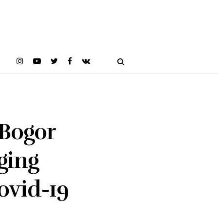
 Bogor
ging
vid-19