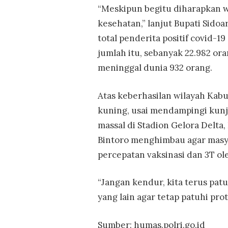
“Meskipun begitu diharapkan wa
kesehatan,” lanjut Bupati Sido
total penderita positif covid-19
jumlah itu, sebanyak 22.982 or
meninggal dunia 932 orang.
Atas keberhasilan wilayah Kab
kuning, usai mendampingi kunj
massal di Stadion Gelora Delta
Bintoro menghimbau agar masyar
percepatan vaksinasi dan 3T ol
“Jangan kendur, kita terus pat
yang lain agar tetap patuhi pro
Sumber: humas.polri.go.id