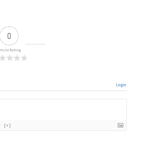
0
rticle Rating
Login
}
[+]