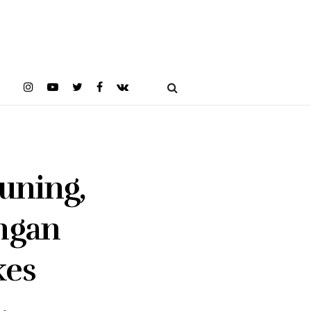
uning,
ngan
kes