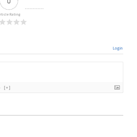
0
rticle Rating
Login
}
[+]