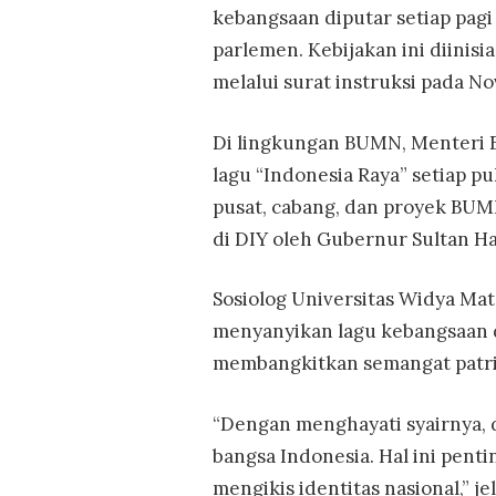
kebangsaan diputar setiap pag
parlemen. Kebijakan ini diinisi
melalui surat instruksi pada N
Di lingkungan BUMN, Menteri 
lagu “Indonesia Raya” setiap p
pusat, cabang, dan proyek BUMN
di DIY oleh Gubernur Sultan 
Sosiolog Universitas Widya Ma
menyanyikan lagu kebangsaan d
membangkitkan semangat patrio
“Dengan menghayati syairnya, 
bangsa Indonesia. Hal ini pent
mengikis identitas nasional,” jel