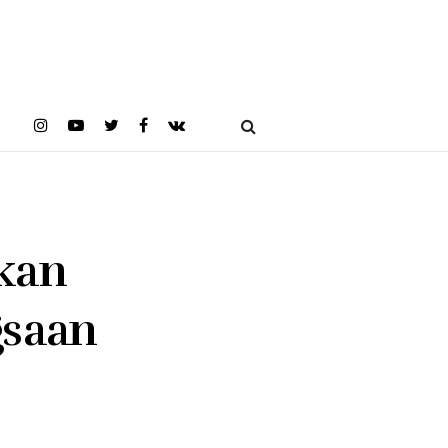
kan
gsaan