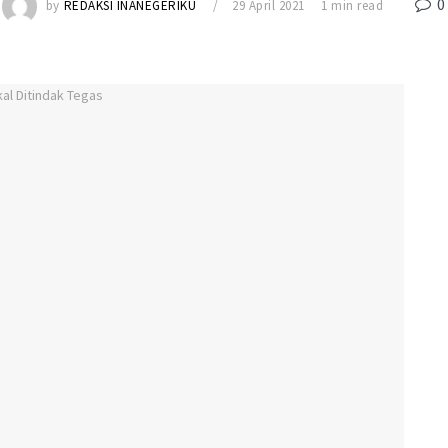
0
by
REDAKSI INANEGERIKU
29 April 2021
1 min read