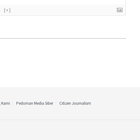
}
[+]
g Kami
Pedoman Media Siber
Citizen Journalism