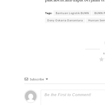
pascabencana dapat berjalan ter
Tags:
Bantuan Logistik BUMN
BUMN P
Dony Oskaria Danantara
Hunian Sem
A
Subscribe