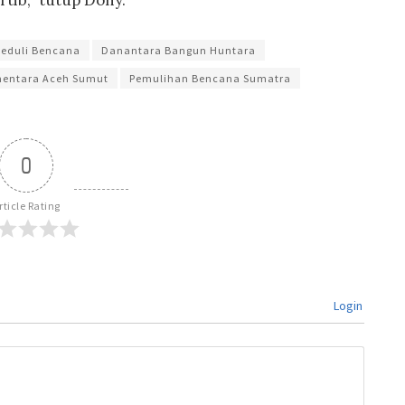
tib,” tutup Dony.
eduli Bencana
Danantara Bangun Huntara
entara Aceh Sumut
Pemulihan Bencana Sumatra
0
rticle Rating
Login