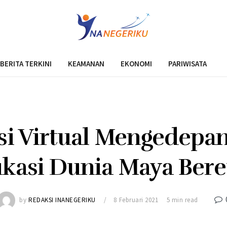
BERITA TERKINI
KEAMANAN
EKONOMI
PARIWISATA
isi Virtual Mengedepa
kasi Dunia Maya Bere
by
REDAKSI INANEGERIKU
8 Februari 2021
5 min read