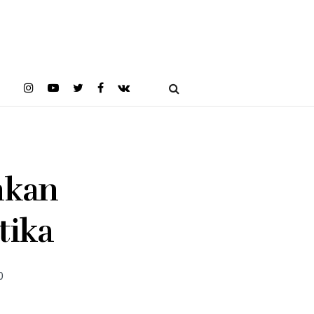
nkan
tika
0