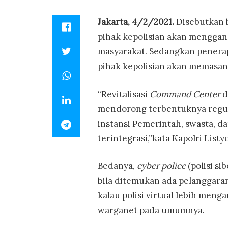
Jakarta, 4/2/2021.
Disebutkan 
pihak kepolisian akan mengga
masyarakat. Sedangkan penera
pihak kepolisian akan memasa
“Revitalisasi
Command Center
d
mendorong terbentuknya regu
instansi Pemerintah, swasta, d
terintegrasi,”kata Kapolri Listyo
Bedanya,
cyber police
(polisi s
bila ditemukan ada pelanggaran
kalau polisi virtual lebih meng
warganet pada umumnya.