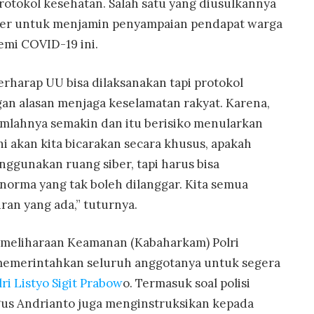
tokol kesehatan. Salah satu yang diusulkannya
ber untuk menjamin penyampaian pendapat warga
emi COVID-19 ini.
berharap UU bisa dilaksanakan tapi protokol
gan alasan menjaga keselamatan rakyat. Karena,
jumlahnya semakin dan itu berisiko menularkan
ni akan kita bicarakan secara khusus, apakah
gunakan ruang siber, tapi harus bisa
orma yang tak boleh dilanggar. Kita semua
an yang ada,” tuturnya.
emeliharaan Keamanan (Kabaharkam) Polri
 memerintahkan seluruh anggotanya untuk segera
ri Listyo Sigit Prabow
o. Termasuk soal polisi
Agus Andrianto juga menginstruksikan kepada