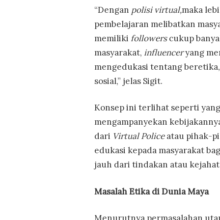
“Dengan
polisi virtual,
maka lebi
pembelajaran melibatkan masya
memiliki
followers
cukup banyak
masyarakat,
influencer
yang mem
mengedukasi tentang beretika
sosial,” jelas Sigit.
Konsep ini terlihat seperti ya
mengampanyekan kebijakannya
dari
Virtual Police
atau pihak-pi
edukasi kepada masyarakat bag
jauh dari tindakan atau kejaha
Masalah Etika di Dunia Maya
Menurutnya permasalahan utam