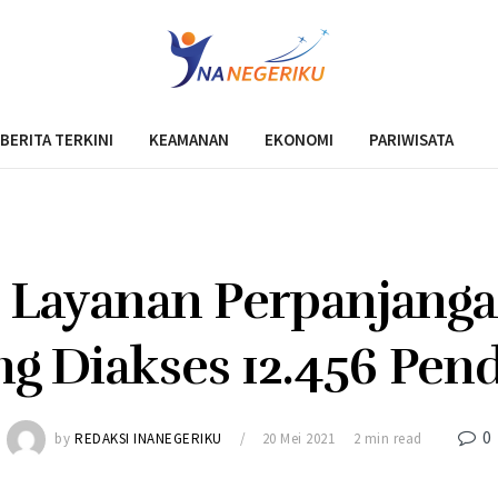
BERITA TERKINI
KEAMANAN
EKONOMI
PARIWISATA
 : Layanan Perpanjang
ng Diakses 12.456 Pend
0
by
REDAKSI INANEGERIKU
20 Mei 2021
2 min read