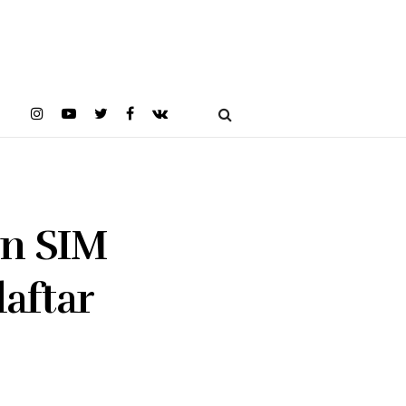
an SIM
aftar