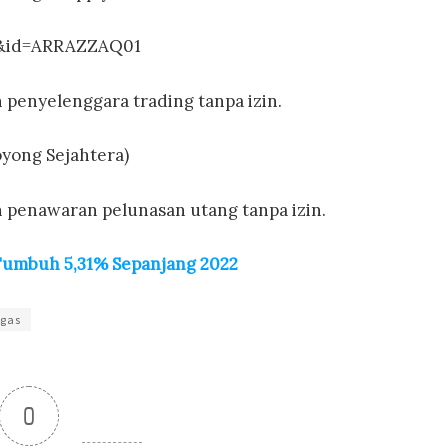
G=&id=ARRAZZAQ01
 penyelenggara trading tanpa izin.
yong Sejahtera)
h penawaran pelunasan utang tanpa izin.
Tumbuh 5,31% Sepanjang 2022
tgas
0