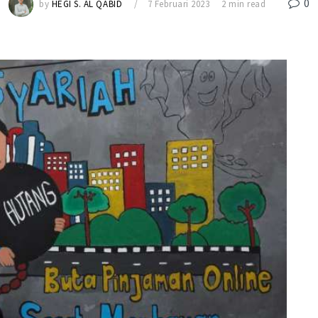
0
by
HEGI S. AL QABID
7 Februari 2023
2 min read