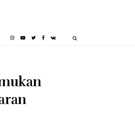
Temukan
aran