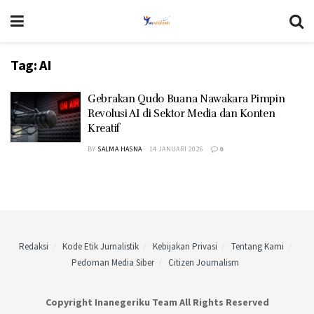
Tag:
AI
Gebrakan Qudo Buana Nawakara Pimpin
Revolusi AI di Sektor Media dan Konten
Kreatif
BY
SALMA HASNA
14 JANUARI 2026
0
Redaksi
Kode Etik Jurnalistik
Kebijakan Privasi
Tentang Kami
Pedoman Media Siber
Citizen Journalism
Copyright Inanegeriku Team All Rights Reserved