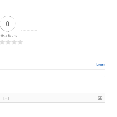
0
rticle Rating
Login
}
[+]