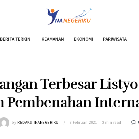
BERITA TERKINI
KEAMANAN
EKONOMI
PARIWISATA
angan Terbesar Listyo 
h Pembenahan Internal
by
REDAKSI INANEGERIKU
8 Februari 2021
2 min read