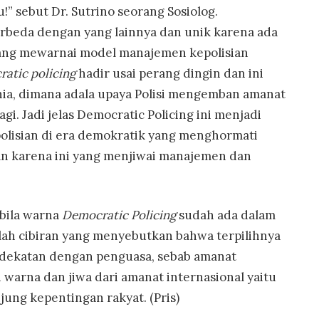
!” sebut Dr. Sutrino seorang Sosiolog.
erbeda dengan yang lainnya dan unik karena ada
ng mewarnai model manajemen kepolisian
atic policing
hadir usai perang dingin dan ini
ia, dimana adala upaya Polisi mengemban amanat
gi. Jadi jelas Democratic Policing ini menjadi
olisian di era demokratik yang menghormati
an karena ini yang menjiwai manajemen dan
 bila warna
Democratic Policing
sudah ada dalam
ah cibiran yang menyebutkan bahwa terpilihnya
edekatan dengan penguasa, sebab amanat
 warna dan jiwa dari amanat internasional yaitu
ng kepentingan rakyat. (Pris)