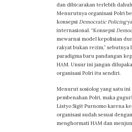
dan dibicarakan terlebih dahulu
Menurutnya organisasi Polri b
konsepsi
Democratic Policing
ya
internasional. “Konsepsi
Democr
mewarnai model kepolisian dun
rakyat bukan rezim,” sebutnya la
paradigma baru pandangan kep
HAM. Unsur ini jangan dilupak
organisasi Polri itu sendiri.
Menurut sosiolog yang satu ini
pembenahan Polri, maka gugurl
Listyo Sigit Purnomo karena k
organisasi sudah sesuai dengan
menghormati HAM dan menjunju