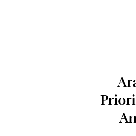
Ar
Prior
An