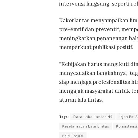
intervensi langsung, seperti re
Kakorlantas menyampaikan lima
pre-emtif dan preventif, mem
meningkatkan penanganan balap 
memperkuat publikasi positif.
“Kebijakan harus mengikuti din
menyesuaikan langkahnya,” tega
siap menjaga profesionalitas h
mengajak masyarakat untuk te
aturan lalu lintas.
Tags:
Data Laka Lantas H9
Irjen Pol
Keselamatan Lalu Lintas
Konsistensi
Polri Presisi