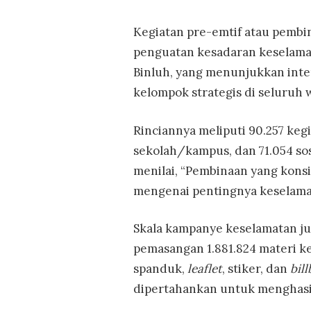
Kegiatan pre-emtif atau pemb
penguatan kesadaran keselamata
Binluh, yang menunjukkan int
kelompok strategis di seluruh 
Rinciannya meliputi 90.257 kegi
sekolah/kampus, dan 71.054 sos
menilai, “Pembinaan yang kon
mengenai pentingnya keselama
Skala kampanye keselamatan ju
pemasangan 1.881.824 materi k
spanduk,
leaflet
, stiker, dan
bil
dipertahankan untuk menghasil