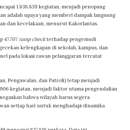
encapai 1.838.839 kegiatan, menjadi penopang
gahan adalah upaya yang memberi dampak langsung
ran dan kecelakaan, menurut Kakorlantas.
p 47.707
ramp check
terhadap pengemudi
gecekan kelengkapan di sekolah, kampus, dan
el pada lokasi rawan pelanggaran tercatat
an, Pengawalan, dan Patroli) tetap menjadi
9.906 kegiatan, menjadi faktor utama pengendalian
menegaskan bahwa wilayah harus segera
wan setiap hari untuk menghadapi dinamika
9 mencapai 827.818 perkara. Data ini