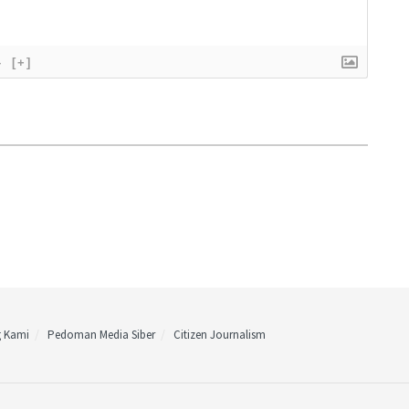
}
[+]
g Kami
Pedoman Media Siber
Citizen Journalism