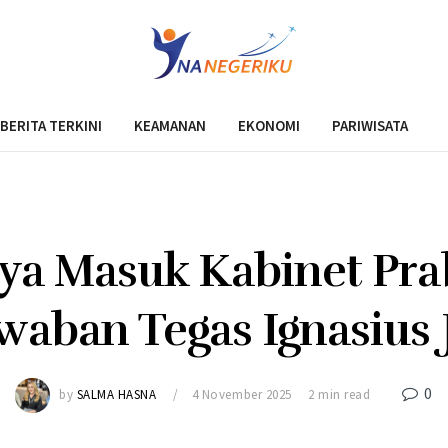
BERITA TERKINI
KEAMANAN
EKONOMI
PARIWISATA
ya Masuk Kabinet Pr
awaban Tegas Ignasius
0
by
SALMA HASNA
4 November 2025
2 min read