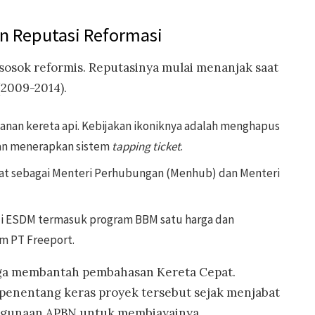
an Reputasi Reformasi
 sosok reformis. Reputasinya mulai menanjak saat
(2009-2014).
ayanan kereta api. Kebijakan ikoniknya adalah menghapus
dan menerapkan sistem
tapping ticket
.
at sebagai Menteri Perhubungan (Menhub) dan Menteri
i ESDM termasuk program BBM satu harga dan
am PT Freeport.
uga membantah pembahasan Kereta Cepat.
 penentang keras proyek tersebut sejak menjabat
gunaan APBN untuk membiayainya.