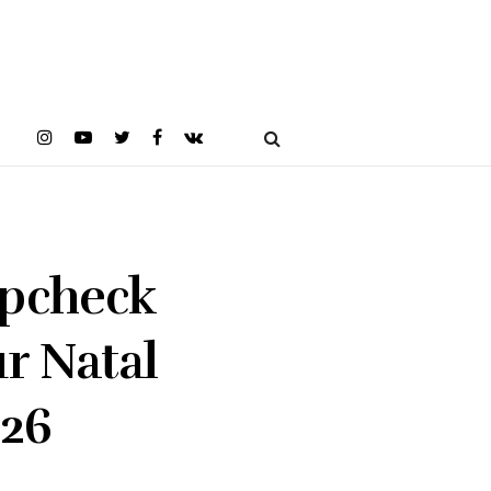
mpcheck
r Natal
026