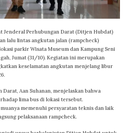
t Jenderal Perhubungan Darat (Ditjen Hubdat)
n lalu lintas angkutan jalan (rampcheck)
lokasi parkir Wisata Museum dan Kampung Seni
gah, Jumat (31/10). Kegiatan ini merupakan
gkatkan keselamatan angkutan menjelang libur
6.
n Darat, Aan Suhanan, menjelaskan bahwa
hadap lima bus di lokasi tersebut.
semuanya memenuhi persyaratan teknis dan laik
langsung pelaksanaan rampcheck.
njadi upaya berkelanjutan Ditjen Hubdat untuk