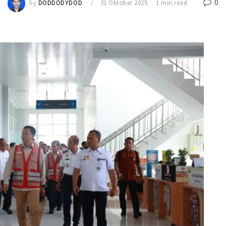
0
by
DODDODYDOD
31 Oktober 2025
1 min read