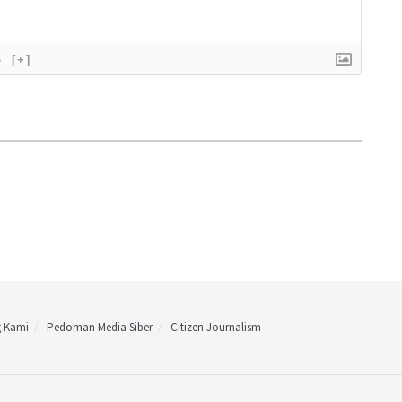
}
[+]
g Kami
Pedoman Media Siber
Citizen Journalism