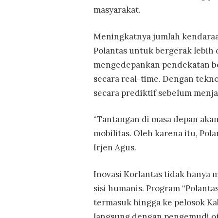
masyarakat.
Meningkatnya jumlah kendaraa
Polantas untuk bergerak lebih c
mengedepankan pendekatan berb
secara real-time. Dengan teknol
secara prediktif sebelum menj
“Tantangan di masa depan aka
mobilitas. Oleh karena itu, Pola
Irjen Agus.
Inovasi Korlantas tidak hanya 
sisi humanis. Program “Polanta
termasuk hingga ke pelosok Kab
langsung dengan pengemudi oje