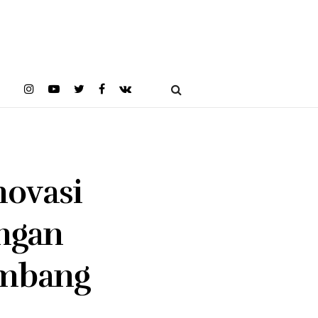
novasi
angan
embang