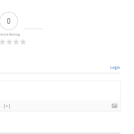
0
rticle Rating
Login
}
[+]