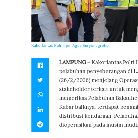
Kakorlantas Polri Irjen Agus Suryonugroho
LAMPUNG
– Kakorlantas Polri
pelabuhan penyeberangan di L
(26/2/2026) menjelang Operasi
stakeholder terkait untuk meng
memeriksa Pelabuhan Bakauheni
Kabar baiknya, terdapat pena
distribusi kendaraan. Pelabuh
dioperasikan pada musim mudik