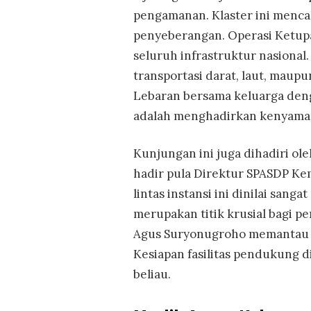
pengamanan. Klaster ini mencakup
penyeberangan. Operasi Ketup
seluruh infrastruktur nasiona
transportasi darat, laut, mau
Lebaran bersama keluarga deng
adalah menghadirkan kenyaman
Kunjungan ini juga dihadiri oleh
hadir pula Direktur SPASDP Ke
lintas instansi ini dinilai san
merupakan titik krusial bagi p
Agus Suryonugroho memantau la
Kesiapan fasilitas pendukung d
beliau.