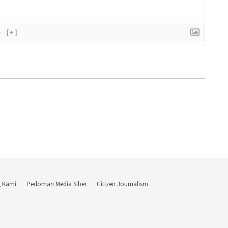
}
[+]
g Kami
Pedoman Media Siber
Citizen Journalism