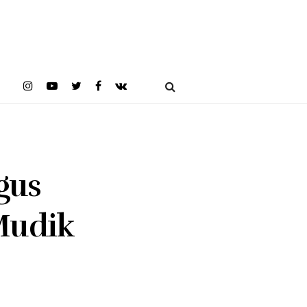
gus
Mudik