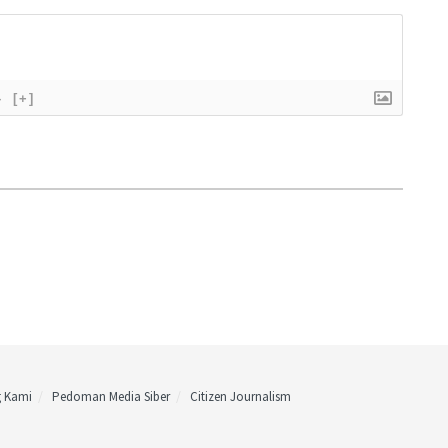
}
[+]
g Kami
Pedoman Media Siber
Citizen Journalism