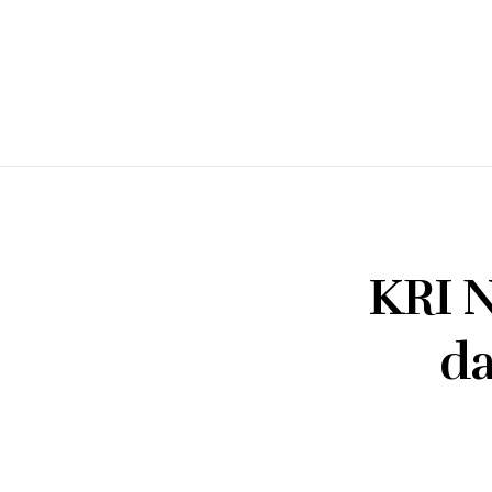
KRI N
da