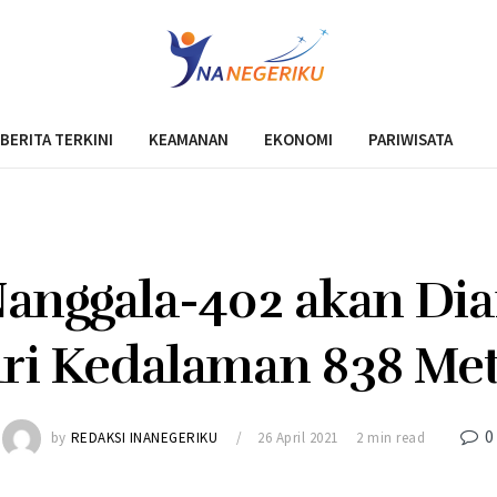
BERITA TERKINI
KEAMANAN
EKONOMI
PARIWISATA
anggala-402 akan Dia
ri Kedalaman 838 Me
0
by
REDAKSI INANEGERIKU
26 April 2021
2 min read