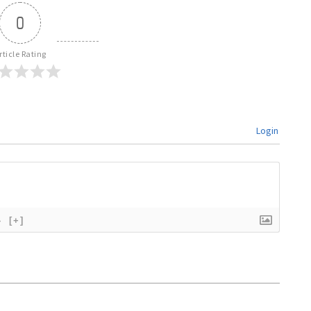
0
rticle Rating
Login
}
[+]