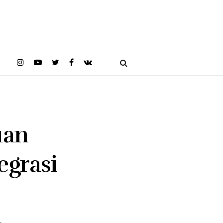
uan
egrasi