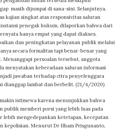
agi pengaduan sudah tersedia meskipun
p masih dijumpai di sana-sini. Selanjutnya,
 kajian singkat atas responsivitas saluran
 instansi penegak hukum, dilaporkan bahwa dari
 ternyata hanya empat yang dapat diakses.
ikan dan peningkatan pelayanan publik melalui
hanya secara formalitas tapi benar-benar yang
. Menanggapi persoalan tersebut, anggota
la menyatakan keberadaan saluran informasi
jadi jawaban terhadap citra penyelenggara
ni dianggap lambat dan berbelit. (21/4/2020)
 makin istimewa karena menunjukkan bahwa
n publik memberi porsi yang lebih luas pada
gar lebih mengedepankan ketetapan, kecepatan
in kepolisian. Menurut Dr Ilham Prisgunanto,