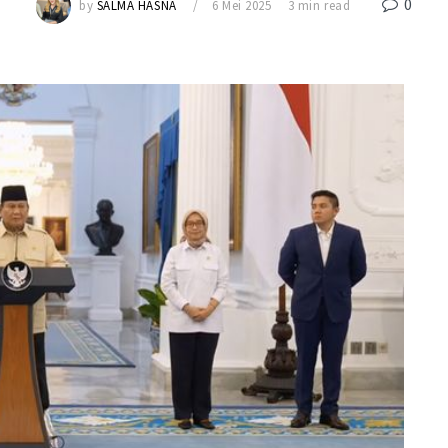
0
by
SALMA HASNA
6 Mei 2025
3 min read