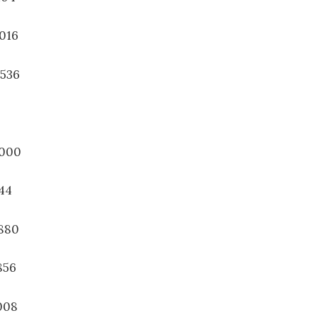
.016
.536
.000
744
.880
856
.008