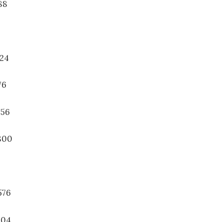
88
824
76
656
.800
576
104