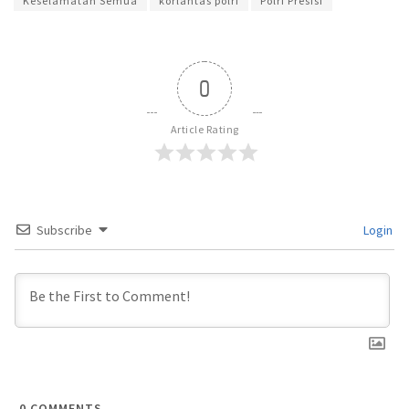
Keselamatan Semua
korlantas polri
Polri Presisi
0
Article Rating
Subscribe
Login
0
COMMENTS