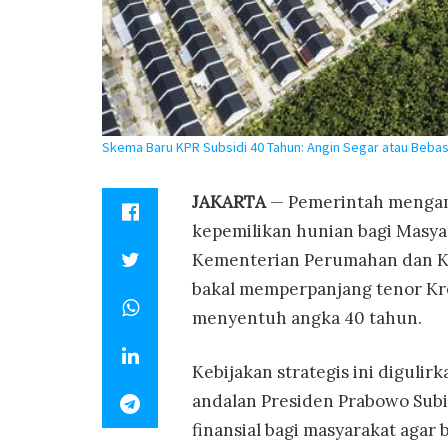
Skema Baru KPR Subsidi 40 Tahun: Angin Segar atau Bebas
JAKARTA
— Pemerintah mengamb
kepemilikan hunian bagi Masya
Kementerian Perumahan dan K
bakal memperpanjang tenor Kre
menyentuh angka 40 tahun.
Kebijakan strategis ini digul
andalan Presiden Prabowo Subi
finansial bagi masyarakat agar