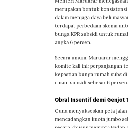
Menteri Maruarar menegaskan,
merupakan bentuk konsistensi
dalam menjaga daya beli masyar
terdapat perbedaan skema unt
bunga KPR subsidi untuk rumah s
angka 6 persen.
Secara umum, Maruarar menggar
komite kali ini: perpanjangan 
kepastian bunga rumah subsidi
rusun subsidi sebesar 6 persen
Obral Insentif demi Genjot 
Guna menyukseskan peta jalan 
mencadangkan kuota jumbo seb
secara khusus meminta Badan P