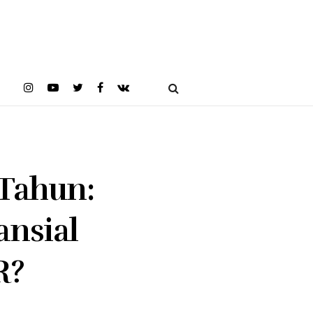
 Tahun:
ansial
R?