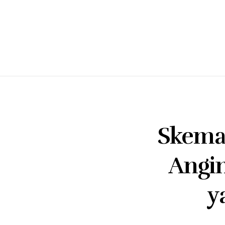
Skema 
Angin
y