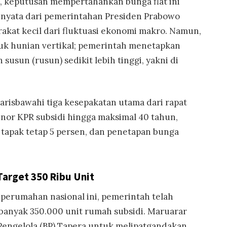
 keputusan mempertahankan bunga flat ini
 nyata dari pemerintahan Presiden Prabowo
akat kecil dari fluktuasi ekonomi makro. Namun,
uk hunian vertikal; pemerintah menetapkan
usun (rusun) sedikit lebih tinggi, yakni di
isbawahi tiga kesepakatan utama dari rapat
tenor KPR subsidi hingga maksimal 40 tahun,
 tapak tetap 5 persen, dan penetapan bunga
.
Target 350 Ribu Unit
perumahan nasional ini, pemerintah telah
anyak 350.000 unit rumah subsidi. Maruarar
engelola (BP) Tapera untuk melipatgandakan