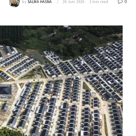
0
by
SALMA HASNA
26 Juni 2026
2 min read